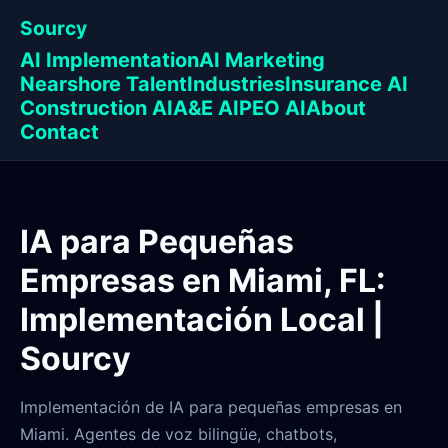
Sourcy
AI Implementation
AI Marketing
Nearshore Talent
Industries
Insurance AI
Construction AI
A&E AI
PEO AI
About
Contact
IA para Pequeñas
Empresas en Miami, FL:
Implementación Local |
Sourcy
Implementación de IA para pequeñas empresas en
Miami. Agentes de voz bilingüe, chatbots,