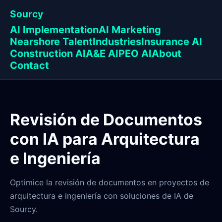
Sourcy
AI Implementation
AI Marketing
Nearshore Talent
Industries
Insurance AI
Construction AI
A&E AI
PEO AI
About
Contact
Revisión de Documentos
con IA para Arquitectura
e Ingeniería
Optimice la revisión de documentos en proyectos de
arquitectura e ingeniería con soluciones de IA de
Sourcy.