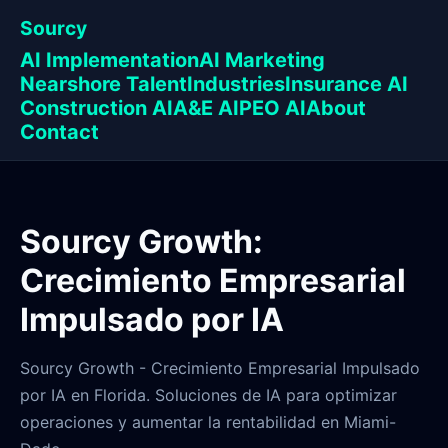
Sourcy
AI Implementation
AI Marketing
Nearshore Talent
Industries
Insurance AI
Construction AI
A&E AI
PEO AI
About
Contact
Sourcy Growth:
Crecimiento Empresarial
Impulsado por IA
Sourcy Growth - Crecimiento Empresarial Impulsado
por IA en Florida. Soluciones de IA para optimizar
operaciones y aumentar la rentabilidad en Miami-