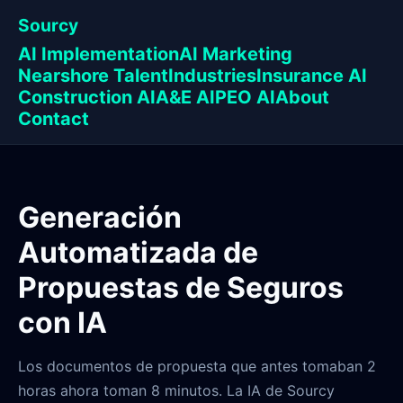
Sourcy
AI Implementation
AI Marketing
Nearshore Talent
Industries
Insurance AI
Construction AI
A&E AI
PEO AI
About
Contact
Generación
Automatizada de
Propuestas de Seguros
con IA
Los documentos de propuesta que antes tomaban 2
horas ahora toman 8 minutos. La IA de Sourcy