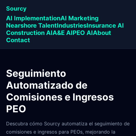
Sourcy
AI Implementation
AI Marketing
Nearshore Talent
Industries
Insurance AI
Construction AI
A&E AI
PEO AI
About
Contact
Seguimiento
Automatizado de
Comisiones e Ingresos
PEO
Descubra cómo Sourcy automatiza el seguimiento de
comisiones e ingresos para PEOs, mejorando la