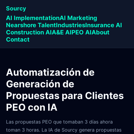
Sourcy
AI Implementation
AI Marketing
Nearshore Talent
Industries
Insurance AI
Construction AI
A&E AI
PEO AI
About
Contact
Automatización de
Generación de
Propuestas para Clientes
PEO con IA
Las propuestas PEO que tomaban 3 días ahora
toman 3 horas. La IA de Sourcy genera propuestas