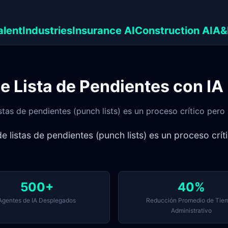
alent
Industries
Insurance AI
Construction AI
A&
 Lista de Pendientes con IA
listas de pendientes (punch lists) es un proceso crítico pe
n de listas de pendientes (punch lists) es un proceso c
500+
40%
Agentes de IA Desplegados
Reducción Promedio de Tie
Administrativo