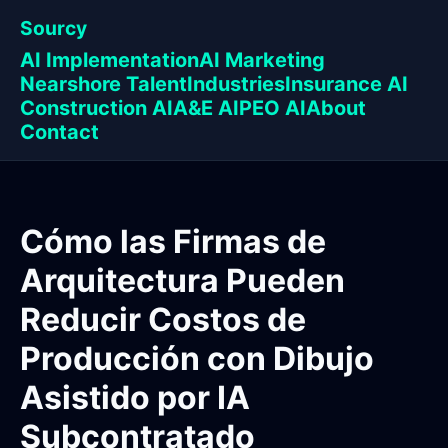
Sourcy
AI Implementation
AI Marketing
Nearshore Talent
Industries
Insurance AI
Construction AI
A&E AI
PEO AI
About
Contact
Cómo las Firmas de
Arquitectura Pueden
Reducir Costos de
Producción con Dibujo
Asistido por IA
Subcontratado