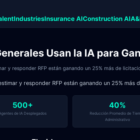
alent
Industries
Insurance AI
Construction AI
A&
enerales Usan la IA para Gan
imar y responder RFP están ganando un 25% más de licitaci
 estimar y responder RFP están ganando un 25% más de
500+
40%
Agentes de IA Desplegados
Reducción Promedio de Tie
Administrativo