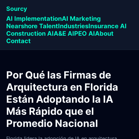
Sourcy
AI Implementation
AI Marketing
Nearshore Talent
Industries
Insurance AI
Construction AI
A&E AI
PEO AI
About
Contact
Por Qué las Firmas de
Arquitectura en Florida
Están Adoptando la IA
Más Rápido que el
Promedio Nacional
Florida lidera la adopción de IA en arquitectura