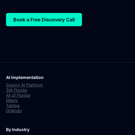
Book a Free Discovery Call
AI Implementation
Sourcy AI Platform
SW Florida
All of Florida
Miami
Tampa
Orlando
By Industry