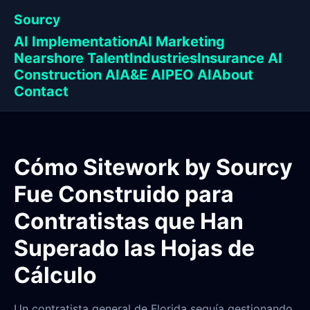
Sourcy
AI Implementation
AI Marketing
Nearshore Talent
Industries
Insurance AI
Construction AI
A&E AI
PEO AI
About
Contact
Cómo Sitework by Sourcy
Fue Construido para
Contratistas que Han
Superado las Hojas de
Cálculo
Un contratista general de Florida seguía gestionando