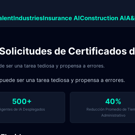
alent
Industries
Insurance AI
Construction AI
A&
olicitudes de Certificados 
e ser una tarea tediosa y propensa a errores.
puede ser una tarea tediosa y propensa a errores.
500+
40%
Agentes de IA Desplegados
Reducción Promedio de Tie
Administrativo