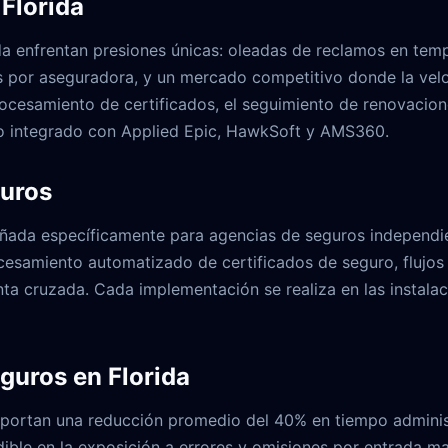
Florida
da enfrentan presiones únicas: oleadas de reclamos en tem
os por aseguradora, y un mercado competitivo donde la vel
cesamiento de certificados, el seguimiento de renovaciones
o integrado con Applied Epic, HawkSoft y AMS360.
guros
ada específicamente para agencias de seguros independien
esamiento automatizado de certificados de seguro, flujos d
a cruzada. Cada implementación se realiza en las instalaci
guros en Florida
eportan una reducción promedio del 40% en tiempo administ
ible en la exposición a errores y omisiones por entrada ma