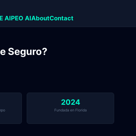
E AI
PEO AI
About
Contact
de Seguro?
2024
mpo
Fundada en Florida