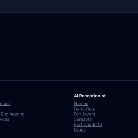
AI Receptionist
ncies
Naples
Cape Coral
 Engineering
Fort Myers
vices
Sarasota
Port Charlotte
Miami