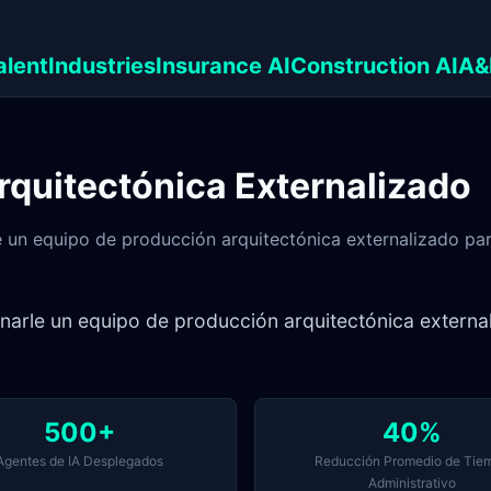
alent
Industries
Insurance AI
Construction AI
A&
rquitectónica Externalizado
un equipo de producción arquitectónica externalizado para
rle un equipo de producción arquitectónica external
500+
40%
Agentes de IA Desplegados
Reducción Promedio de Tie
Administrativo